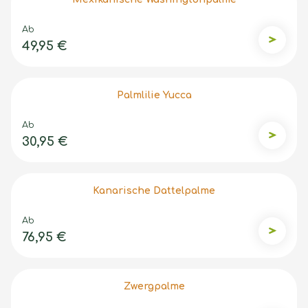
Ab
49,95 €
Mexikan
Palmlilie Yucca
Ab
30,95 €
Palmlili
Kanarische Dattelpalme
Ab
76,95 €
Kanaris
Zwergpalme