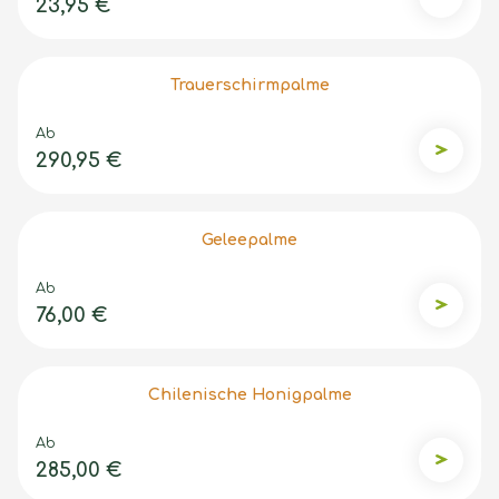
23,95 €
Kohlpal
Trauerschirmpalme
Ab
290,95 €
Trauers
Geleepalme
Ab
76,00 €
Geleepa
Chilenische Honigpalme
Ab
285,00 €
Chileni