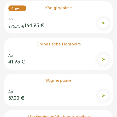
Königinpalme
Angebot
Ab
164,95 €
Königin
295,95 €
Chinesische Hanfpalm
Ab
41,95 €
Chinesi
Wagnerpalme
Ab
87,00 €
Wagner
Mexikanische Washingtonpalme