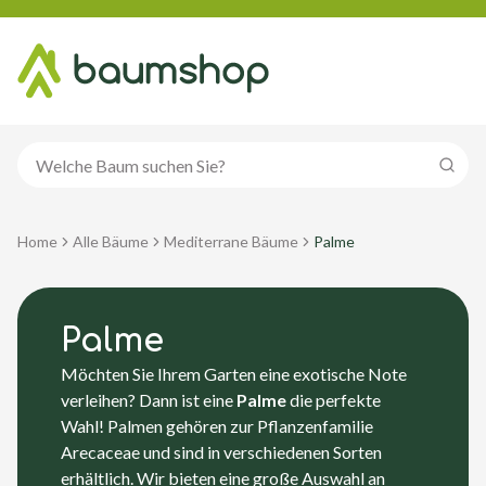
Suche
Home
Alle Bäume
Mediterrane Bäume
Palme
Palme
Möchten Sie Ihrem Garten eine exotische Note
verleihen? Dann ist eine
Palme
die perfekte
Wahl! Palmen gehören zur Pflanzenfamilie
Arecaceae und sind in verschiedenen Sorten
erhältlich. Wir bieten eine große Auswahl an