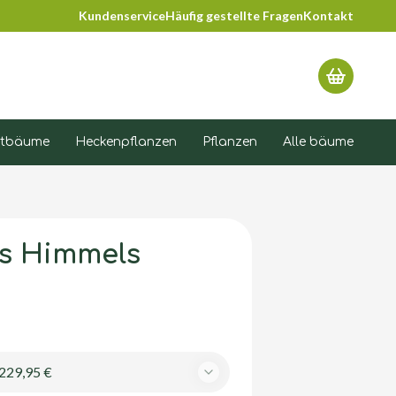
Kundenservice
Häufig gestellte Fragen
Kontakt
Warenko
tbäume
Heckenpflanzen
Pflanzen
Alle bäume
s Himmels
229,95 €