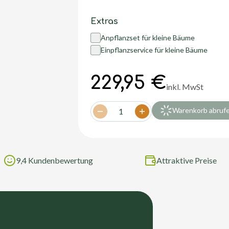
Extras
Anpflanzset für kleine Bäume
Einpflanzservice für kleine Bäume
229,95 €
inkl. MwSt
Warenkorb abruf
1
Decrease quantity
Increase quantity
9,4 Kundenbewertung
Attraktive Preise