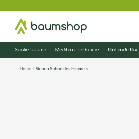
Spalierbäume
Mediterrane Bäume
Blühende Bä
Home
Sieben Söhne des Himmels