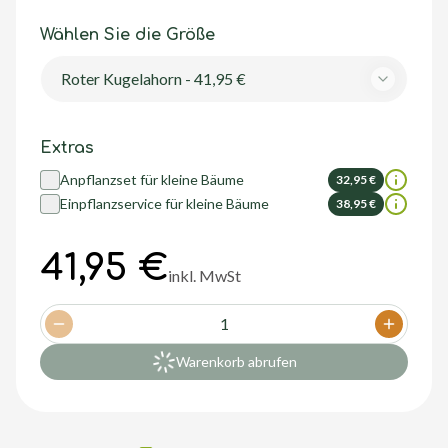
Wählen Sie die Größe
Roter Kugelahorn - 41,95 €
Extras
Anpflanzset für kleine Bäume
32,95 €
Einpflanzservice für kleine Bäume
38,95 €
41,95 €
inkl. MwSt
1
Decrease quantity
Increase
Warenkorb abrufen