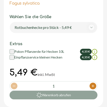
Fagus sylvatica
Wählen Sie die Größe
Rotbuchenhecke pro Stück - 5,49 €
Extras
Pokon Pflanzerde für Hecken 10L
4,35 €
Einpflanzservice kleinen Hecken
4,35 €
5,49 €
inkl. MwSt
1
Decrease quantity
Increase
Warenkorb abrufen