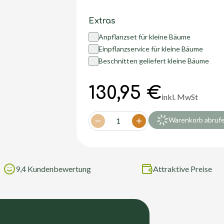
Extras
Anpflanzset für kleine Bäume
Einpflanzservice für kleine Bäume
Beschnitten geliefert kleine Bäume
130,95 €
inkl. MwSt
Warenkorb abruf
1
Decrease quantity
Increase quantity
9,4 Kundenbewertung
Attraktive Preise