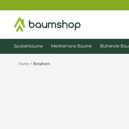
Spalierbäume
Mediterrane Bäume
Blühende Bä
Home
Rotahorn