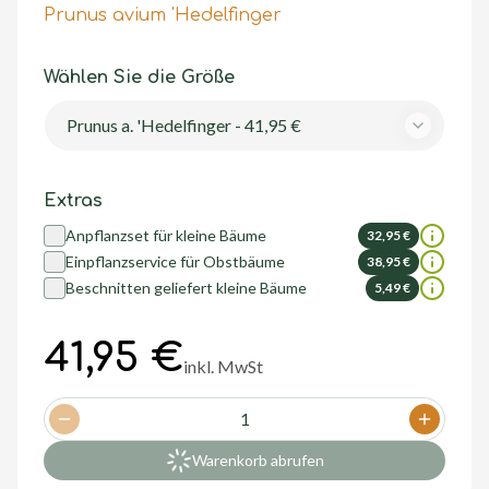
Prunus avium 'Hedelfinger
Wählen Sie die Größe
Prunus a. 'Hedelfinger - 41,95 €
Extras
Anpflanzset für kleine Bäume
32,95 €
Einpflanzservice für Obstbäume
38,95 €
Beschnitten geliefert kleine Bäume
5,49 €
41,95 €
inkl. MwSt
1
Decrease quantity
Increase
Warenkorb abrufen