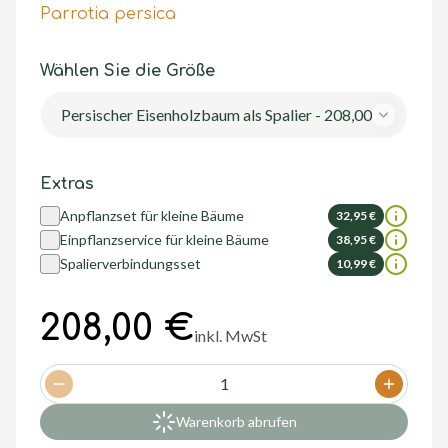
Parrotia persica
Wählen Sie die Größe
Persischer Eisenholzbaum als Spalier - 208,00 €
Extras
Anpflanzset für kleine Bäume
32,95 €
Einpflanzservice für kleine Bäume
38,95 €
Spalierverbindungsset
10,99 €
208,00 €
inkl. MwSt
1
Decrease quantity
Increase
Warenkorb abrufen