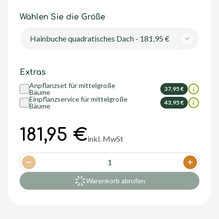
Wählen Sie die Größe
Hainbuche quadratisches Dach - 181,95 €
Extras
Anpflanzset für mittelgroße
37,95 €
Bäume
Einpflanzservice für mittelgroße
43,95 €
Bäume
181,95 €
inkl. MwSt
1
Decrease quantity
Increase
Warenkorb abrufen